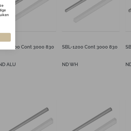
ze
dige
ruiken
SBL-1200 Cont 3000 830
SBL-1200 Cont 3000 830
SB
ND ALU
ND WH
N
Lees verder
Lees verder
Le