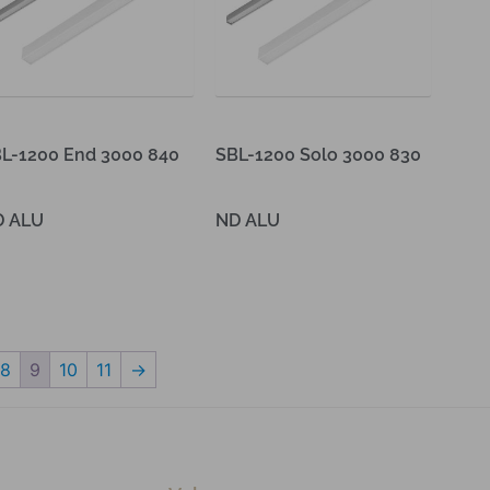
L-1200 End 3000 840
SBL-1200 Solo 3000 830
D ALU
ND ALU
es verder
Lees verder
8
9
10
11
→