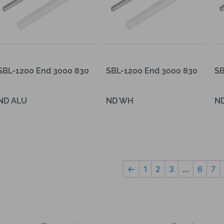
SBL-1200 End 3000 830
SBL-1200 End 3000 830
SB
ND ALU
ND WH
N
Lees verder
Lees verder
Le
←
1
2
3
…
6
7