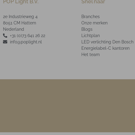
POP Light B.V.
Snel naar
2e Industrieweg 4
Branches
8051 CM Hattem
Onze merken
Nederland
Blogs
+31 (0)73 641 26 22
Lichtplan
info@poplight.nl
LED verlichting Den Bosch
Energielabel-C kantoren
Het team