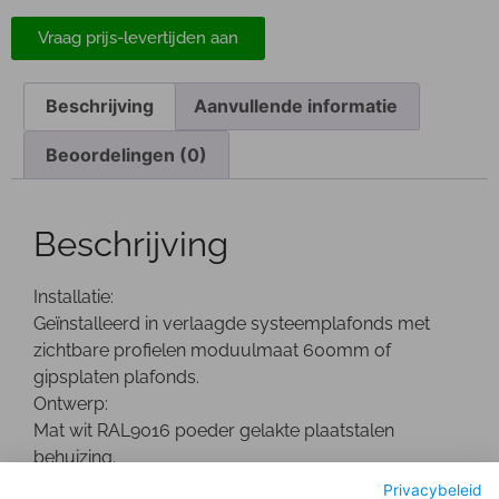
Vraag prijs-levertijden aan
Beschrijving
Aanvullende informatie
Beoordelingen (0)
Beschrijving
Installatie:
Geïnstalleerd in verlaagde systeemplafonds met
zichtbare profielen moduulmaat 600mm of
gipsplaten plafonds.
Ontwerp:
Mat wit RAL9016 poeder gelakte plaatstalen
behuizing.
Optisch:
Privacybeleid