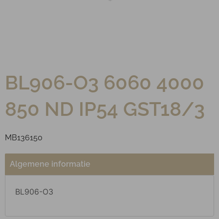
BL906-O3 6060 4000
850 ND IP54 GST18/3
MB136150
Algemene informatie
BL906-O3