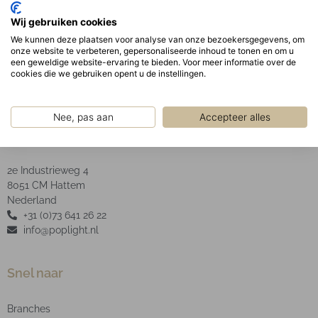
De opaal PMMA afscherming garandeert een
Wij gebruiken cookies
uniforme schaduwvrije verlichting uit het armatuur.
We kunnen deze plaatsen voor analyse van onze bezoekersgegevens, om
LED type: SMD
onze website te verbeteren, gepersonaliseerde inhoud te tonen en om u
een geweldige website-ervaring te bieden. Voor meer informatie over de
cookies die we gebruiken opent u de instellingen.
Nee, pas aan
Accepteer alles
POP Light B.V.
2e Industrieweg 4
8051 CM Hattem
Nederland
+31 (0)73 641 26 22
info@poplight.nl
Snel naar
Branches