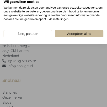
Wij gebruiken cookies
helder glas.
We kunnen deze plaatsen voor analyse van onze bezoekersgegevens, om
onze website te verbeteren, gepersonaliseerde inhoud te tonen en om u
een geweldige website-ervaring te bieden. Voor meer informatie over de
cookies die we gebruiken opent u de instellingen.
POP Light B.V.
Nee, pas aan
Accepteer alles
2e Industrieweg 4
8051 CM Hattem
Nederland
+31 (0)73 641 26 22
info@poplight.nl
Snel naar
Branches
Onze merken
Blogs