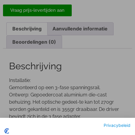
Vraag prijs-levertijden aan
Beschrijving
Aanvullende informatie
Beoordelingen (0)
Beschrijving
Installatie:
Gemonteerd op een 3-fase spanningsrail.
Ontwerp: Gepoedercoat aluminium die-cast
behuizing. Het optische gedeel-te kan tot 270gr
worden gekanteld en is 355gr draaibaar. De driver
bevindt zich in de 3 fase adapter.
Optisch:
Privacybeleid
Geanodiseerde aluminium facet reflector inclusief