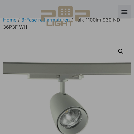
Home
/
3-Fase rail armaturen
/ Valk 1100lm 930 ND
36Р3F WH