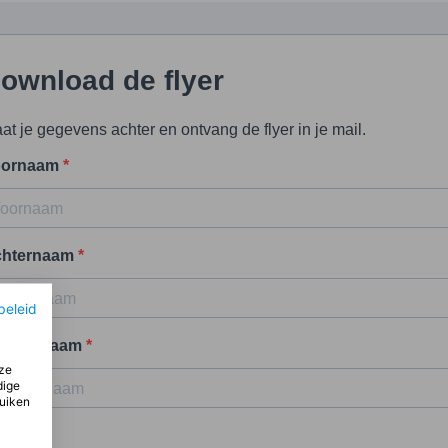
ownload de flyer
at je gegevens achter en ontvang de flyer in je mail.
oornaam
chternaam
beleid
drijfsnaam
ze
dige
ruiken
mail