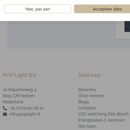
Nee, pas aan
Accepteer alles
POP Light B.V.
Snel naar
2e Industrieweg 4
Branches
8051 CM Hattem
Onze merken
Nederland
Blogs
+31 (0)73 641 26 22
Lichtplan
info@poplight.nl
LED verlichting Den Bosch
Energielabel-C kantoren
Het team