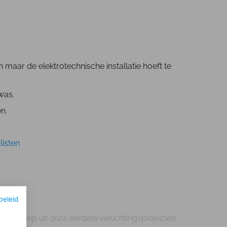
aar de elektrotechnische installatie hoeft te
 was.
en.
listen
beleid
Een greep uit onze eerdere verlichtingsprojecten