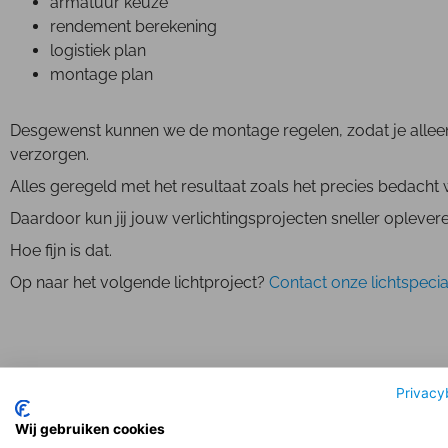
armatuur keuze
rendement berekening
logistiek plan
montage plan
Desgewenst kunnen we de montage regelen, zodat je alleen m
verzorgen.
Alles geregeld met het resultaat zoals het precies bedacht
Daardoor kun jij jouw verlichtingsprojecten sneller oplever
Hoe fijn is dat.
Op naar het volgende lichtproject?
Contact onze lichtspecia
Privacy
Wij gebruiken cookies