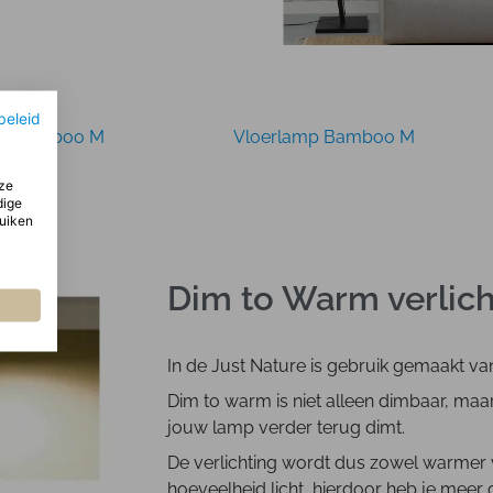
beleid
ur Bamboo M
Vloerlamp Bamboo M
ze
dige
ruiken
Dim to Warm verlich
In de Just Nature is gebruik gemaakt va
Dim to warm is niet alleen dimbaar, ma
jouw lamp verder terug dimt.
De verlichting wordt dus zowel warmer v
hoeveelheid licht, hierdoor heb je meer