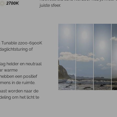
juiste sfeer.
an Tunable 2200-6900K
aglichtsturing of
dag helder en neutraal
naar warme
 hebben een positief
 mens in de ruimte.
past worden naar de
eling om het licht te