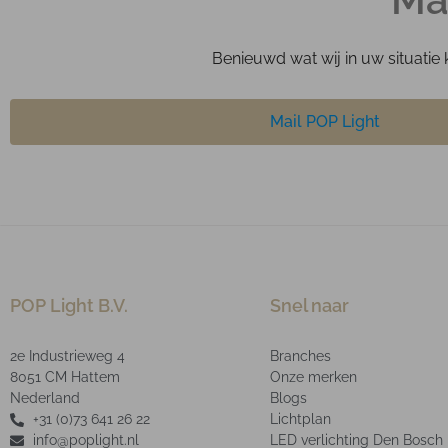
Benieuwd wat wij in uw situatie 
Mail POP Light
POP Light B.V.
Snel naar
2e Industrieweg 4
Branches
8051 CM Hattem
Onze merken
Nederland
Blogs
+31 (0)73 641 26 22
Lichtplan
info@poplight.nl
LED verlichting Den Bosch