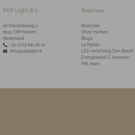
POP Light B.V.
Snel naar
2e Industrieweg 4
Branches
8051 CM Hattem
Onze merken
Nederland
Blogs
+31 (0)73 641 26 22
Lichtplan
info@poplight.nl
LED verlichting Den Bosch
Energielabel-C kantoren
Het team