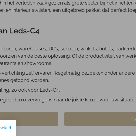
 het verleden vaak gezien als grote speler bij het inrichten
n en interieur stylisten, een uitgebreid pakket dat perfect t
 van Leds-C4
ntoren, warehouses, DC’s, scholen, winkels, hotels, parkeerte
 voorzien van de beste oplossing. Of de productiviteit van w
restaurants en showrooms.
erlichting zelf ervaren. Regelmatig bezoeken onder andere a
cenes getoond worden.
chting, zo ook voor Leds-C4.
eleiden u vervolgens naar de juiste keuze voor uw situatie/
Pl
beleid