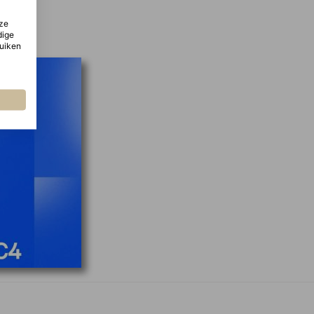
ze
dige
ruiken