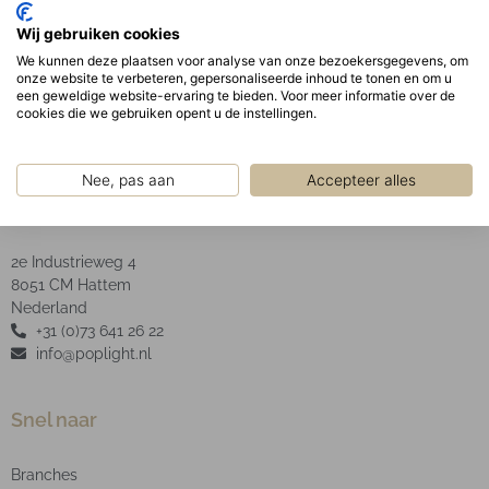
Geperforeerde metalen roosters met een licht
Wij gebruiken cookies
doorlatende film voor indirect en zacht licht.
We kunnen deze plaatsen voor analyse van onze bezoekersgegevens, om
Type LED : SMD
onze website te verbeteren, gepersonaliseerde inhoud te tonen en om u
een geweldige website-ervaring te bieden. Voor meer informatie over de
cookies die we gebruiken opent u de instellingen.
Nee, pas aan
Accepteer alles
POP Light B.V.
2e Industrieweg 4
8051 CM Hattem
Nederland
+31 (0)73 641 26 22
info@poplight.nl
Snel naar
Branches