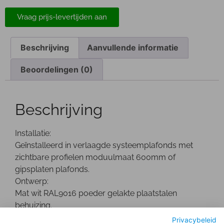
Vraag prijs-levertijden aan
Beschrijving
Aanvullende informatie
Beoordelingen (0)
Beschrijving
Installatie:
Geïnstalleerd in verlaagde systeemplafonds met
zichtbare profielen moduulmaat 600mm of
gipsplaten plafonds.
Ontwerp:
Mat wit RAL9016 poeder gelakte plaatstalen
behuizing.
Optisch:
Privacybeleid