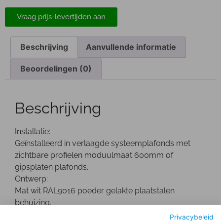
Vraag prijs-levertijden aan
Beschrijving
Aanvullende informatie
Beoordelingen (0)
Beschrijving
Installatie:
Geïnstalleerd in verlaagde systeemplafonds met
zichtbare profielen moduulmaat 600mm of
gipsplaten plafonds.
Ontwerp:
Mat wit RAL9016 poeder gelakte plaatstalen
behuizing.
Optisch:
Privacybeleid