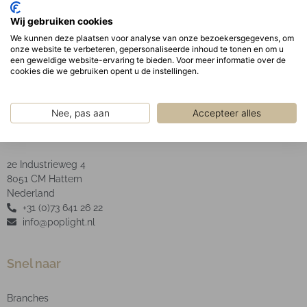
De opaal PMMA afscherming garandeert een
Wij gebruiken cookies
uniforme schaduwvrije verlichting uit het armatuur.
We kunnen deze plaatsen voor analyse van onze bezoekersgegevens, om
LED type: SMD
onze website te verbeteren, gepersonaliseerde inhoud te tonen en om u
een geweldige website-ervaring te bieden. Voor meer informatie over de
cookies die we gebruiken opent u de instellingen.
Nee, pas aan
Accepteer alles
POP Light B.V.
2e Industrieweg 4
8051 CM Hattem
Nederland
+31 (0)73 641 26 22
info@poplight.nl
Snel naar
Branches