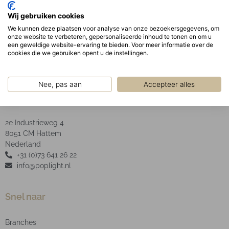
De opaal PMMA afscherming garandeert een
Wij gebruiken cookies
uniforme schaduwvrije verlichting uit het armatuur.
We kunnen deze plaatsen voor analyse van onze bezoekersgegevens, om
LED type: SMD
onze website te verbeteren, gepersonaliseerde inhoud te tonen en om u
een geweldige website-ervaring te bieden. Voor meer informatie over de
cookies die we gebruiken opent u de instellingen.
Nee, pas aan
Accepteer alles
POP Light B.V.
2e Industrieweg 4
8051 CM Hattem
Nederland
+31 (0)73 641 26 22
info@poplight.nl
Snel naar
Branches