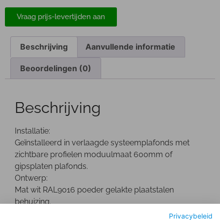
Vraag prijs-levertijden aan
Beschrijving
Aanvullende informatie
Beoordelingen (0)
Beschrijving
Installatie:
Geïnstalleerd in verlaagde systeemplafonds met
zichtbare profielen moduulmaat 600mm of
gipsplaten plafonds.
Ontwerp:
Mat wit RAL9016 poeder gelakte plaatstalen
behuizing.
Optisch:
Privacybeleid