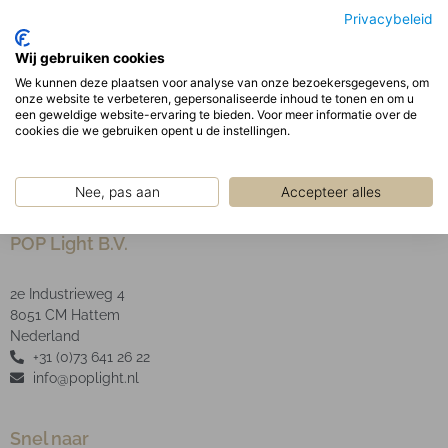
behuizing.
Privacybeleid
Optisch:
Wij gebruiken cookies
De opaal PMMA afscherming garandeert een
We kunnen deze plaatsen voor analyse van onze bezoekersgegevens, om
uniforme schaduwvrije verlichting uit het armatuur.
onze website te verbeteren, gepersonaliseerde inhoud te tonen en om u
LED type: SMD
een geweldige website-ervaring te bieden. Voor meer informatie over de
cookies die we gebruiken opent u de instellingen.
Nee, pas aan
Accepteer alles
POP Light B.V.
2e Industrieweg 4
8051 CM Hattem
Nederland
+31 (0)73 641 26 22
info@poplight.nl
Snel naar