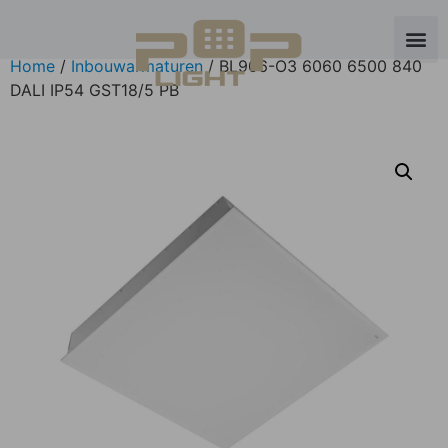
Home
/
Inbouwarmaturen
/ BL906-O3 6060 6500 840
DALI IP54 GST18/5 PB