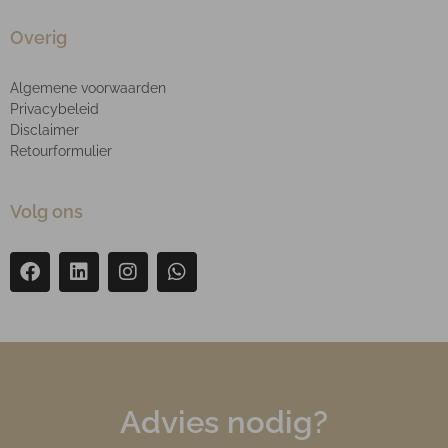
Overig
Algemene voorwaarden
Privacybeleid
Disclaimer
Retourformulier
Volg ons
Advies nodig?