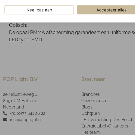
Geïnstalleerd in verlaagde systeemplafonds met zichtb
Nee, pas aan
Accepteer alles
Ontwerp:
Mat wit RAL9016 poeder gelakte plaatstalen behuizing.
Optisch:
De opaal PMMA afscherming garandeert een uniforme scha
LED type: SMD
POP Light B.V.
Snel naar
2e Industrieweg 4
Branches
8051 CM Hattem
Onze merken
Nederland
Blogs
+31 (0)73 641 26 22
Lichtplan
info@poplight.nl
LED verlichting Den Bosch
Energielabel-C kantoren
Het team