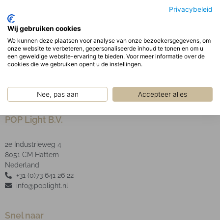
behuizing.
Privacybeleid
Optisch:
Wij gebruiken cookies
De opaal PMMA afscherming garandeert een
We kunnen deze plaatsen voor analyse van onze bezoekersgegevens, om
uniforme schaduwvrije verlichting uit het armatuur.
onze website te verbeteren, gepersonaliseerde inhoud te tonen en om u
LED type: SMD
een geweldige website-ervaring te bieden. Voor meer informatie over de
cookies die we gebruiken opent u de instellingen.
Nee, pas aan
Accepteer alles
POP Light B.V.
2e Industrieweg 4
8051 CM Hattem
Nederland
+31 (0)73 641 26 22
info@poplight.nl
Snel naar