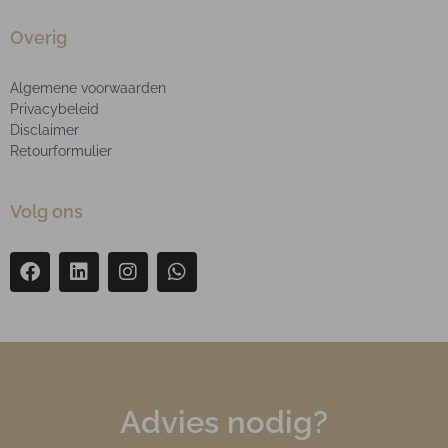
Overig
Algemene voorwaarden
Privacybeleid
Disclaimer
Retourformulier
Volg ons
Advies nodig?