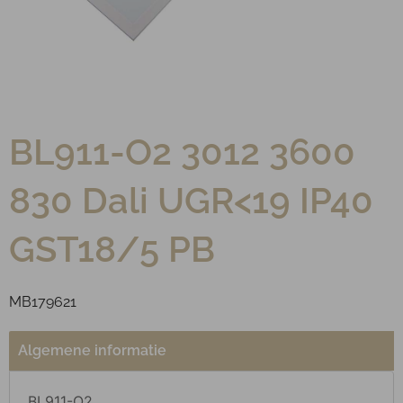
BL911-O2 3012 3600
830 Dali UGR<19 IP40
GST18/5 PB
MB179621
Algemene informatie
BL911-O2