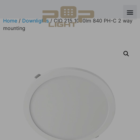
Home
/
Downlights
/ CIO 215 1000lm 840 PH-C 2 way
mounting