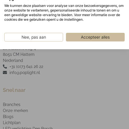
We kunnen deze plaatsen voor analyse van onze bezoekersgegevens, om
onze website te verbeteren, gepersonaliseerde inhoud te tonen en om u
een geweldige website-ervaring te bieden. Voor meer informatie over de
cookies die we gebruiken opent u de instellingen.
POP Light B.V.
Nee, pas aan
Accepteer alles
2e Industrieweg 4
8051 CM Hattem
Nederland
+31 (0)73 641 26 22
info@poplight.nl
Snel naar
Branches
Onze merken
Blogs
Lichtplan
LED verlichting Den Bosch