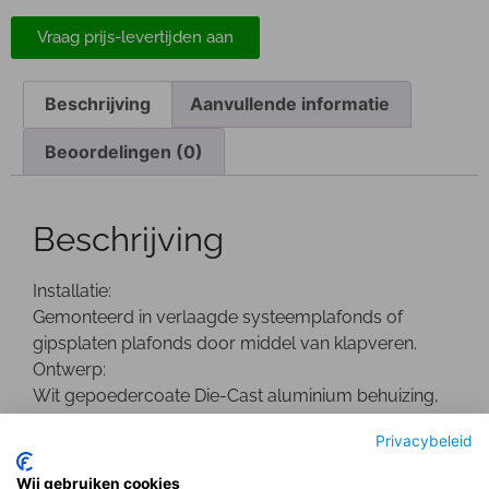
Vraag prijs-levertijden aan
Beschrijving
Aanvullende informatie
Beoordelingen (0)
Beschrijving
Installatie:
Gemonteerd in verlaagde systeemplafonds of
gipsplaten plafonds door middel van klapveren.
Ontwerp:
Wit gepoedercoate Die-Cast aluminium behuizing,
de LED’s zijn aan de zijkant gemonteerd.
Privacybeleid
Optisch:
Opaal PMMA afscherming.
Wij gebruiken cookies