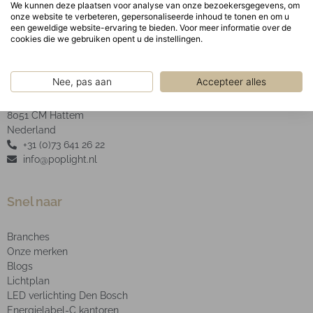
We kunnen deze plaatsen voor analyse van onze bezoekersgegevens, om
onze website te verbeteren, gepersonaliseerde inhoud te tonen en om u
een geweldige website-ervaring te bieden. Voor meer informatie over de
cookies die we gebruiken opent u de instellingen.
POP Light B.V.
Nee, pas aan
Accepteer alles
2e Industrieweg 4
8051 CM Hattem
Nederland
+31 (0)73 641 26 22
info@poplight.nl
Snel naar
Branches
Onze merken
Blogs
Lichtplan
LED verlichting Den Bosch
Energielabel-C kantoren