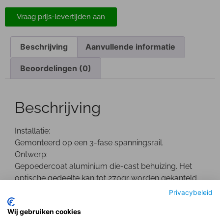
Vraag prijs-levertijden aan
Beschrijving
Aanvullende informatie
Beoordelingen (0)
Beschrijving
Installatie:
Gemonteerd op een 3-fase spanningsrail.
Ontwerp:
Gepoedercoat aluminium die-cast behuizing. Het
optische gedeelte kan tot 270gr worden gekanteld
en is 355gr draaibaar. De driver bevindt zich in een 3
Privacybeleid
fase adapter.
Wij gebruiken cookies