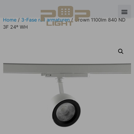
Home
/
3-Fase rail armaturen
/ Crown 1100lm 840 ND
3F 24º WH