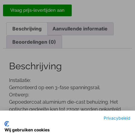
Vraag prijs-levertijden aan
Beschrijving
Aanvullende informatie
Beoordelingen (0)
Beschrijving
Installatie:
Gemonteerd op een 3-fase spanningsrail.
Ontwerp:
Gepoedercoat aluminium die-cast behuizing. Het
optische gedeelte kan tot 270gr worden gekanteld
en is 355gr draaibaar. De driver bevindt zich in een 3
Privacybeleid
fase adapter.
Wij gebruiken cookies