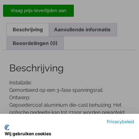
Vraag prijs-levertijden aan
Beschrijving
Aanvullende informatie
Beoordelingen (0)
Beschrijving
Installatie:
Gemonteerd op een 3-fase spanningsrail.
Ontwerp:
Gepoedercoat aluminium die-cast behuizing. Het
optische gedeelte kan tot 270gr worden gekanteld
en is 355gr draaibaar. De driver bevindt zich in een 3
Privacybeleid
fase adapter.
Wij gebruiken cookies