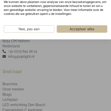
We kunnen deze plaatsen voor analyse van onze bezoekersgegevens, om
onze website te verbeteren, gepersonaliseerde inhoud te tonen en om u
een geweldige website-ervaring te bieden. Voor meer informatie over de
cookies die we gebruiken opent u de instellingen.
POP Light B.V.
Nee, pas aan
Accepteer alles
2e Industrieweg 4
8051 CM Hattem
Nederland
+31 (0)73 641 26 22
info@poplight.nl
Snel naar
Branches
Onze merken
Blogs
Lichtplan
LED verlichting Den Bosch
Energielabel-C kantoren