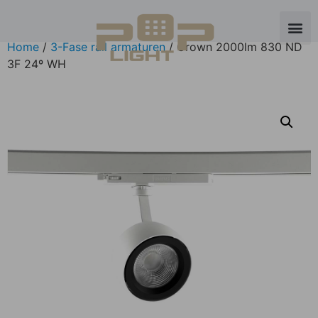
Home
/
3-Fase rail armaturen
/ Crown 2000lm 830 ND
3F 24º WH