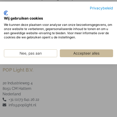
behuizing.
Privacybeleid
Optisch:
De zeer transparante acryl afscherming met een
Wij gebruiken cookies
microprismatische laag garandeert een uniforme
We kunnen deze plaatsen voor analyse van onze bezoekersgegevens, om
onze website te verbeteren, gepersonaliseerde inhoud te tonen en om u
schaduwvrije verlichting uit het armatuur.
een geweldige website-ervaring te bieden. Voor meer informatie over de
LED type: SMD.
cookies die we gebruiken opent u de instellingen.
Nee, pas aan
Accepteer alles
POP Light B.V.
2e Industrieweg 4
8051 CM Hattem
Nederland
+31 (0)73 641 26 22
info@poplight.nl