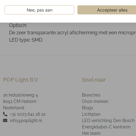
Geïnstalleerd in verlaagde systeemplafonds met zichtb
Nee, pas aan
Accepteer alles
Ontwerp:
Mat wit RAL9003 poeder gelakte plaatstalen behuizing.
Optisch:
De zeer transparante acryl afscherming met een micropri
LED type: SMD.
POP Light B.V.
Snel naar
2e Industrieweg 4
Branches
8051 CM Hattem
Onze merken
Nederland
Blogs
+31 (0)73 641 26 22
Lichtplan
info@poplight.nl
LED verlichting Den Bosch
Energielabel-C kantoren
Het team