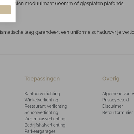
are profielen moduulmaat 600mm of gipsplaten plafonds.
smatische laag garandeert een uniforme schaduwvrije verlich
Toepassingen
Overig
Kantoorverlichting
Algemene voor
Winkelverlichting
Privacybeleid
Restaurant verlichting
Disclaimer
Schoolverlichting
Retourformulier
Ziekenhuisverlichting
Bedrijfshalverlichting
Parkeergarages