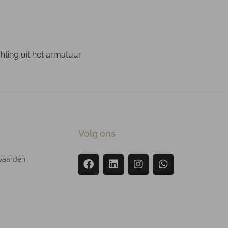
ting uit het armatuur.
Volg ons
waarden