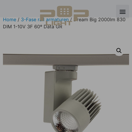
Home
/
3-Fase rail armaturen
/ Dream Big 2000lm 830
DIM 1-10V 3F 60º Data GR