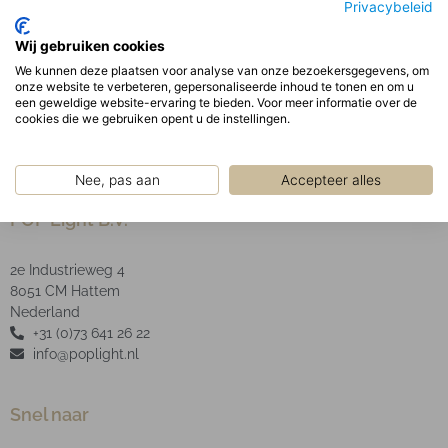
Privacybeleid
separate behuizing.
Optisch:
Wij gebruiken cookies
Geanodiseerde aluminium facet reflector inclusief
We kunnen deze plaatsen voor analyse van onze bezoekersgegevens, om
onze website te verbeteren, gepersonaliseerde inhoud te tonen en om u
helder glas.
een geweldige website-ervaring te bieden. Voor meer informatie over de
cookies die we gebruiken opent u de instellingen.
Nee, pas aan
Accepteer alles
POP Light B.V.
2e Industrieweg 4
8051 CM Hattem
Nederland
+31 (0)73 641 26 22
info@poplight.nl
Snel naar