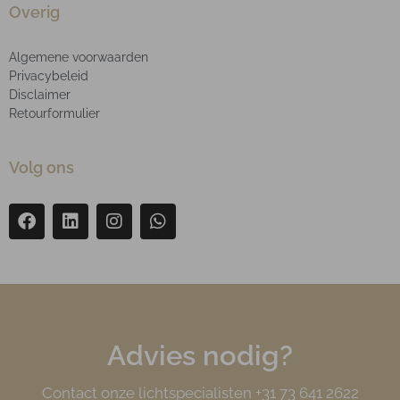
Overig
Algemene voorwaarden
Privacybeleid
Disclaimer
Retourformulier
Volg ons
Advies nodig?
Contact onze lichtspecialisten +31 73 641 2622