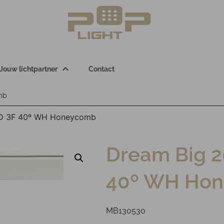
Jouw lichtpartner
Contact
mb
ND 3F 40º WH Honeycomb
Dream Big 
40º WH Ho
MB130530