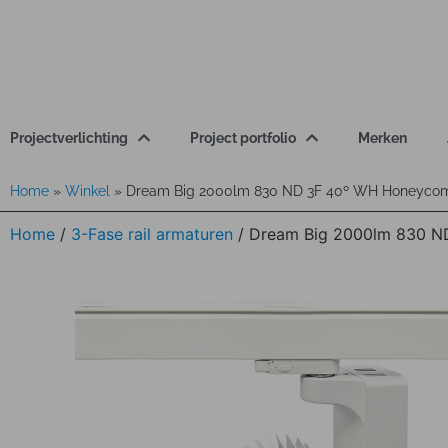
Projectverlichting
Project portfolio
Merken
Home
»
Winkel
»
Dream Big 2000lm 830 ND 3F 40º WH Honeyco
Home
/
3-Fase rail armaturen
/ Dream Big 2000lm 830 