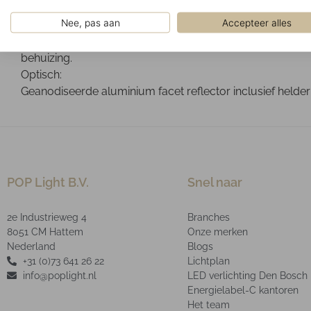
Gemonteerd op een 3-fase spanningsrail.
Nee, pas aan
Accepteer alles
Ontwerp:
Gepoedercoat aluminium die-cast behuizing. Het optische
behuizing.
Optisch:
Geanodiseerde aluminium facet reflector inclusief helder
POP Light B.V.
Snel naar
2e Industrieweg 4
Branches
8051 CM Hattem
Onze merken
Nederland
Blogs
+31 (0)73 641 26 22
Lichtplan
info@poplight.nl
LED verlichting Den Bosch
Energielabel-C kantoren
Het team