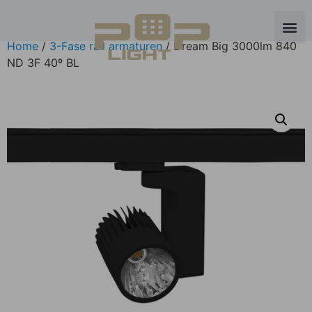
Home
/
3-Fase rail armaturen
/ Dream Big 3000lm 840
ND 3F 40º BL