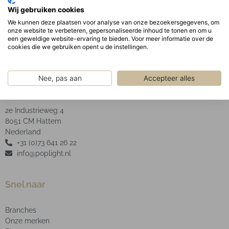
Geanodiseerde aluminium facet reflector inclusief
Wij gebruiken cookies
helder glas.
We kunnen deze plaatsen voor analyse van onze bezoekersgegevens, om
onze website te verbeteren, gepersonaliseerde inhoud te tonen en om u
een geweldige website-ervaring te bieden. Voor meer informatie over de
cookies die we gebruiken opent u de instellingen.
Nee, pas aan
Accepteer alles
POP Light B.V.
2e Industrieweg 4
8051 CM Hattem
Nederland
+31 (0)73 641 26 22
info@poplight.nl
Snel naar
Branches
Onze merken