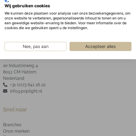
Geanodiseerde aluminium facet reflector inclusief
Wij gebruiken cookies
helder glas.
We kunnen deze plaatsen voor analyse van onze bezoekersgegevens, om
onze website te verbeteren, gepersonaliseerde inhoud te tonen en om u
een geweldige website-ervaring te bieden. Voor meer informatie over de
cookies die we gebruiken opent u de instellingen.
Nee, pas aan
Accepteer alles
POP Light B.V.
2e Industrieweg 4
8051 CM Hattem
Nederland
+31 (0)73 641 26 22
info@poplight.nl
Snel naar
Branches
Onze merken