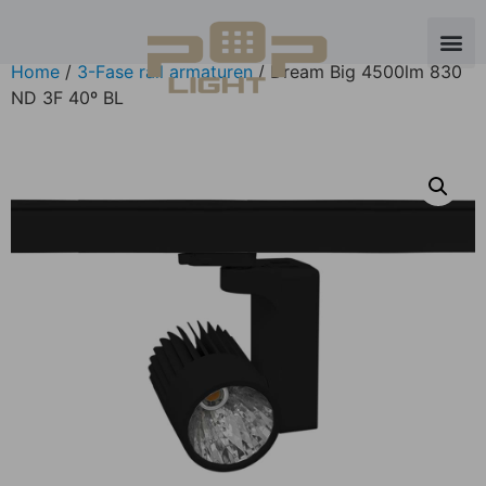
Home
/
3-Fase rail armaturen
/ Dream Big 4500lm 830
ND 3F 40º BL