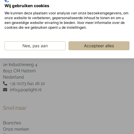
Geanodiseerde aluminium facet reflector inclusief
Wij gebruiken cookies
helder glas.
We kunnen deze plaatsen voor analyse van onze bezoekersgegevens, om
onze website te verbeteren, gepersonaliseerde inhoud te tonen en om u
een geweldige website-ervaring te bieden. Voor meer informatie over de
cookies die we gebruiken opent u de instellingen.
Nee, pas aan
Accepteer alles
POP Light B.V.
2e Industrieweg 4
8051 CM Hattem
Nederland
+31 (0)73 641 26 22
info@poplight.nl
Snel naar
Branches
Onze merken