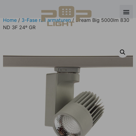
Home
/
3-Fase rail armaturen
/ Dream Big 5000lm 830
ND 3F 24º GR