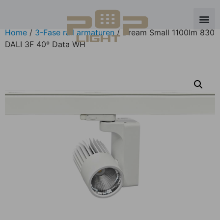
Home
/
3-Fase rail armaturen
/ Dream Small 1100lm 830
DALI 3F 40º Data WH