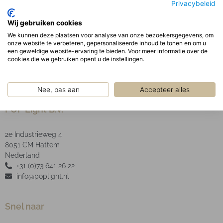
Privacybeleid
separate behuizing.
Optisch:
Wij gebruiken cookies
Geanodiseerde aluminium facet reflector inclusief
We kunnen deze plaatsen voor analyse van onze bezoekersgegevens, om
onze website te verbeteren, gepersonaliseerde inhoud te tonen en om u
helder glas.
een geweldige website-ervaring te bieden. Voor meer informatie over de
cookies die we gebruiken opent u de instellingen.
Nee, pas aan
Accepteer alles
POP Light B.V.
2e Industrieweg 4
8051 CM Hattem
Nederland
+31 (0)73 641 26 22
info@poplight.nl
Snel naar