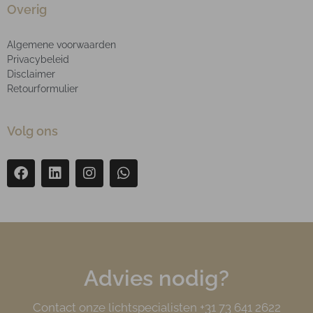
Overig
Algemene voorwaarden
Privacybeleid
Disclaimer
Retourformulier
Volg ons
Advies nodig?
Contact onze lichtspecialisten +31 73 641 2622