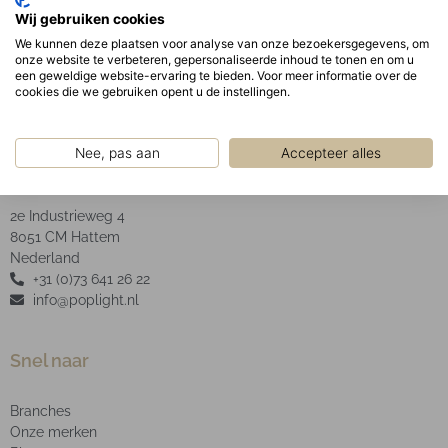
Geanodiseerde aluminium facet reflector inclusief
Wij gebruiken cookies
helder glas.
We kunnen deze plaatsen voor analyse van onze bezoekersgegevens, om
onze website te verbeteren, gepersonaliseerde inhoud te tonen en om u
een geweldige website-ervaring te bieden. Voor meer informatie over de
cookies die we gebruiken opent u de instellingen.
Nee, pas aan
Accepteer alles
POP Light B.V.
2e Industrieweg 4
8051 CM Hattem
Nederland
+31 (0)73 641 26 22
info@poplight.nl
Snel naar
Branches
Onze merken