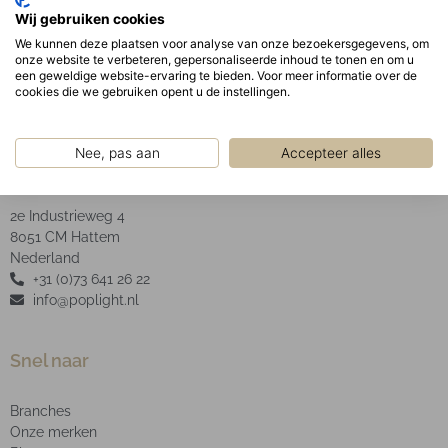
Geanodiseerde aluminium facet reflector inclusief
Wij gebruiken cookies
helder glas.
We kunnen deze plaatsen voor analyse van onze bezoekersgegevens, om
onze website te verbeteren, gepersonaliseerde inhoud te tonen en om u
een geweldige website-ervaring te bieden. Voor meer informatie over de
cookies die we gebruiken opent u de instellingen.
Nee, pas aan
Accepteer alles
POP Light B.V.
2e Industrieweg 4
8051 CM Hattem
Nederland
+31 (0)73 641 26 22
info@poplight.nl
Snel naar
Branches
Onze merken