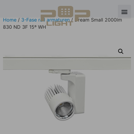
Home
/
3-Fase rail armaturen
/ Dream Small 2000lm
830 ND 3F 15º WH