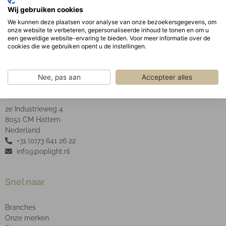
Geanodiseerde aluminium facet reflector inclusief
Wij gebruiken cookies
helder glas.
We kunnen deze plaatsen voor analyse van onze bezoekersgegevens, om
onze website te verbeteren, gepersonaliseerde inhoud te tonen en om u
een geweldige website-ervaring te bieden. Voor meer informatie over de
cookies die we gebruiken opent u de instellingen.
Nee, pas aan
Accepteer alles
POP Light B.V.
2e Industrieweg 4
8051 CM Hattem
Nederland
+31 (0)73 641 26 22
info@poplight.nl
Snel naar
Branches
Onze merken