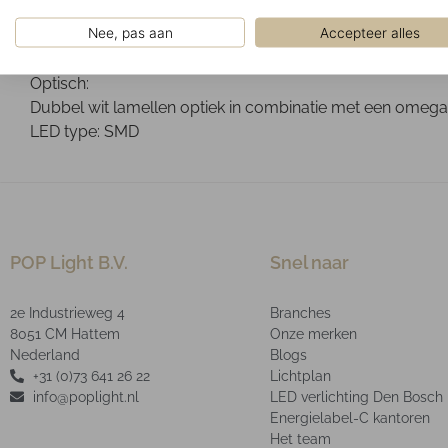
Geïnstalleerd in een verlaagd systeemplafond moduulm
Nee, pas aan
Accepteer alles
Ontwerp:
Gepoedercoat gegalvaniseerd stalen behuizing. De driver
Optisch:
Dubbel wit lamellen optiek in combinatie met een omega a
LED type: SMD
POP Light B.V.
Snel naar
2e Industrieweg 4
Branches
8051 CM Hattem
Onze merken
Nederland
Blogs
+31 (0)73 641 26 22
Lichtplan
info@poplight.nl
LED verlichting Den Bosch
Energielabel-C kantoren
Het team