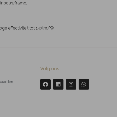
 inbouwframe.
oge effectiviteit tot 147lm/W
Volg ons
waarden