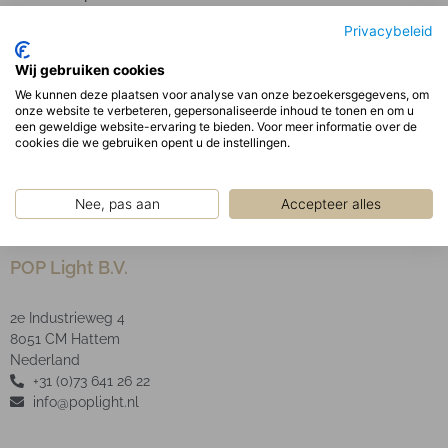
Gepoedercoat gegalvaniseerd stalen behuizing. De
Privacybeleid
driver bevindt zich buiten de behuizing.
Optisch:
Wij gebruiken cookies
Lens optiek, die zorgt voor een perfecte
We kunnen deze plaatsen voor analyse van onze bezoekersgegevens, om
onze website te verbeteren, gepersonaliseerde inhoud te tonen en om u
lichtverdeling: lage UGR <19 en hoge effectiviteit tot
een geweldige website-ervaring te bieden. Voor meer informatie over de
160lm/W LED type: SMD
cookies die we gebruiken opent u de instellingen.
Nee, pas aan
Accepteer alles
POP Light B.V.
2e Industrieweg 4
8051 CM Hattem
Nederland
+31 (0)73 641 26 22
info@poplight.nl