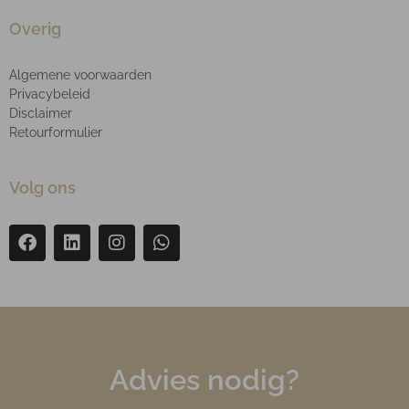
Overig
Algemene voorwaarden
Privacybeleid
Disclaimer
Retourformulier
Volg ons
Advies nodig?