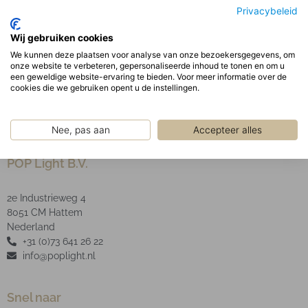
lage UGR <16 en hoge effectiviteit tot 157lm/W LED
Privacybeleid
type: SMD Afkortingen: W/W= Wit armatuur/ Wit
Wij gebruiken cookies
Louver W/B= Wit armatuur/ Zwart Louver B/B=
We kunnen deze plaatsen voor analyse van onze bezoekersgegevens, om
Zwart armatuur/ Zwart louver 80= Lens van 80° 50=
onze website te verbeteren, gepersonaliseerde inhoud te tonen en om u
Lens van 50°
een geweldige website-ervaring te bieden. Voor meer informatie over de
cookies die we gebruiken opent u de instellingen.
Nee, pas aan
Accepteer alles
POP Light B.V.
2e Industrieweg 4
8051 CM Hattem
Nederland
+31 (0)73 641 26 22
info@poplight.nl
Snel naar