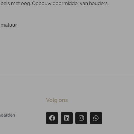
lkabels met oog. Opbouw doormiddel van houders.
rmatuur.
Volg ons
waarden