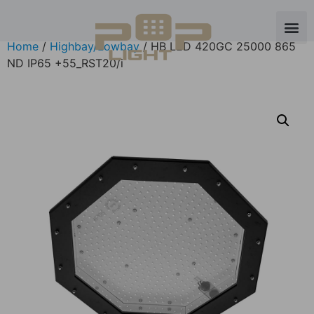
Home
/
Highbay/Lowbay
/ HB LED 420GC 25000 865
ND IP65 +55_RST20/i