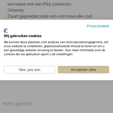
een kabel met een IP65 connector.
Ontwerp:
Zwart gepoedercoate non-corrosive die-cast
aluminium behuizing, de IP65 driver is gemonteerd
Privacybeleid
op de rug van het armatuur.
Optisch:
Wij gebruiken cookies
Hoogglans reflectoren gemaakt van MIRO®
We kunnen deze plaatsen voor analyse van onze bezoekersgegevens, om
onze website te verbeteren, gepersonaliseerde inhoud te tonen en om u
aluminium.
een geweldige website-ervaring te bieden. Voor meer informatie over de
Type LED: SMD
cookies die we gebruiken opent u de instellingen.
Opmerking:
Niet geschikt voor stallen, wasstraten of andere
Nee, pas aan
Accepteer alles
chemische invloeden!
POP Light B.V.