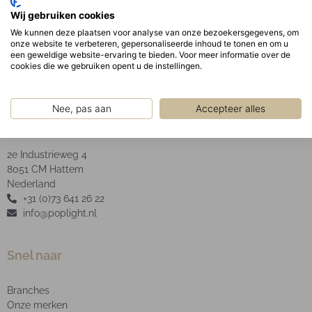
Opaal acryl satin afscherming.
Wij gebruiken cookies
LED Type: SMD
We kunnen deze plaatsen voor analyse van onze bezoekersgegevens, om
onze website te verbeteren, gepersonaliseerde inhoud te tonen en om u
een geweldige website-ervaring te bieden. Voor meer informatie over de
cookies die we gebruiken opent u de instellingen.
Nee, pas aan
Accepteer alles
POP Light B.V.
2e Industrieweg 4
8051 CM Hattem
Nederland
+31 (0)73 641 26 22
info@poplight.nl
Snel naar
Branches
Onze merken