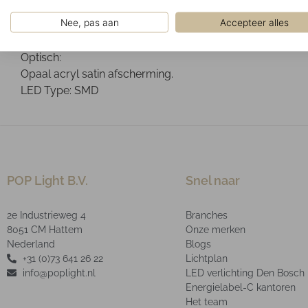
Wand-/Plafondmontage. Het armatuur kan optioneel geïns
Nee, pas aan
Accepteer alles
Ontwerp:
Geanodiseerd aluminium profiel.
Optisch:
Opaal acryl satin afscherming.
LED Type: SMD
POP Light B.V.
Snel naar
2e Industrieweg 4
Branches
8051 CM Hattem
Onze merken
Nederland
Blogs
+31 (0)73 641 26 22
Lichtplan
info@poplight.nl
LED verlichting Den Bosch
Energielabel-C kantoren
Het team