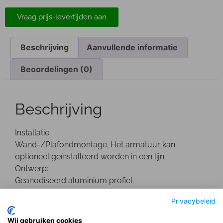
Vraag prijs-levertijden aan
Beschrijving
Aanvullende informatie
Beoordelingen (0)
Beschrijving
Installatie:
Wand-/Plafondmontage. Het armatuur kan
optioneel geïnstalleerd worden in een lijn.
Ontwerp:
Geanodiseerd aluminium profiel.
Optisch:
Privacybeleid
Opaal acryl satin afscherming.
LED Type: SMD
Wij gebruiken cookies