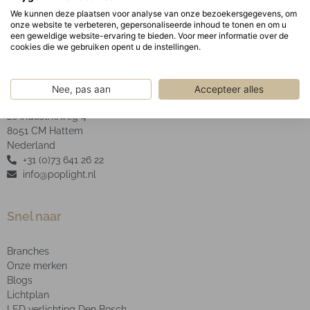
We kunnen deze plaatsen voor analyse van onze bezoekersgegevens, om
onze website te verbeteren, gepersonaliseerde inhoud te tonen en om u
een geweldige website-ervaring te bieden. Voor meer informatie over de
cookies die we gebruiken opent u de instellingen.
POP Light B.V.
Nee, pas aan
Accepteer alles
2e Industrieweg 4
8051 CM Hattem
Nederland
+31 (0)73 641 26 22
info@poplight.nl
Snel naar
Branches
Onze merken
Blogs
Lichtplan
LED verlichting Den Bosch