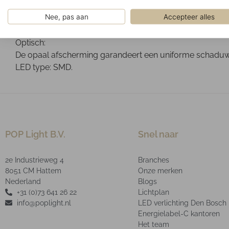
Geïnstalleerd in verlaagde systeemplafonds met zichtb
Nee, pas aan
Accepteer alles
Ontwerp:
Mat wit RAL9003 poeder gelakte plaatstalen behuizing.
Optisch:
De opaal afscherming garandeert een uniforme schaduwvr
LED type: SMD.
POP Light B.V.
Snel naar
2e Industrieweg 4
Branches
8051 CM Hattem
Onze merken
Nederland
Blogs
+31 (0)73 641 26 22
Lichtplan
info@poplight.nl
LED verlichting Den Bosch
Energielabel-C kantoren
Het team