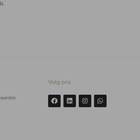
s.
Volg ons
waarden