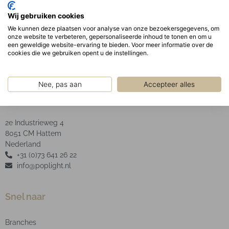
De opaal afscherming garandeert een uniforme
Wij gebruiken cookies
schaduwvrije verlichting uit het armatuur
We kunnen deze plaatsen voor analyse van onze bezoekersgegevens, om
LED type: SMD.
onze website te verbeteren, gepersonaliseerde inhoud te tonen en om u
een geweldige website-ervaring te bieden. Voor meer informatie over de
cookies die we gebruiken opent u de instellingen.
Nee, pas aan
Accepteer alles
POP Light B.V.
2e Industrieweg 4
8051 CM Hattem
Nederland
+31 (0)73 641 26 22
info@poplight.nl
Snel naar
Branches