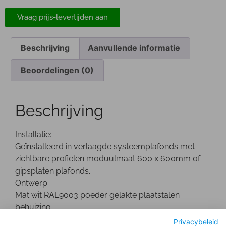
Vraag prijs-levertijden aan
Beschrijving
Aanvullende informatie
Beoordelingen (0)
Beschrijving
Installatie:
Geïnstalleerd in verlaagde systeemplafonds met
zichtbare profielen moduulmaat 600 x 600mm of
gipsplaten plafonds.
Ontwerp:
Mat wit RAL9003 poeder gelakte plaatstalen
behuizing.
Optisch:
Privacybeleid