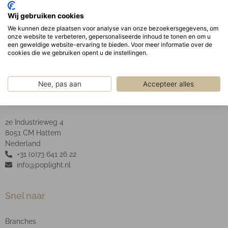
De opaal afscherming garandeert een uniforme
Wij gebruiken cookies
schaduwvrije verlichting uit het armatuur
We kunnen deze plaatsen voor analyse van onze bezoekersgegevens, om
LED type: SMD.
onze website te verbeteren, gepersonaliseerde inhoud te tonen en om u
een geweldige website-ervaring te bieden. Voor meer informatie over de
cookies die we gebruiken opent u de instellingen.
Nee, pas aan
Accepteer alles
POP Light B.V.
2e Industrieweg 4
8051 CM Hattem
Nederland
+31 (0)73 641 26 22
info@poplight.nl
Snel naar
Branches