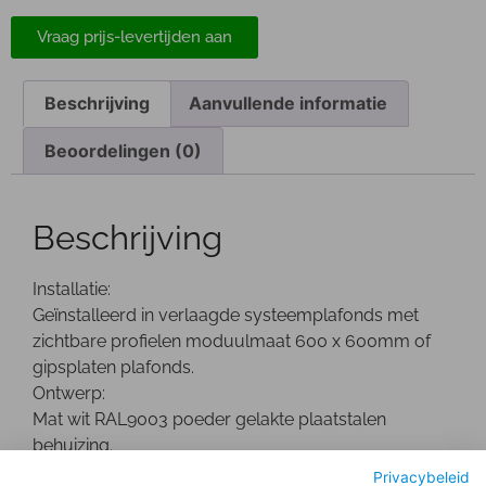
Vraag prijs-levertijden aan
Beschrijving
Aanvullende informatie
Beoordelingen (0)
Beschrijving
Installatie:
Geïnstalleerd in verlaagde systeemplafonds met
zichtbare profielen moduulmaat 600 x 600mm of
gipsplaten plafonds.
Ontwerp:
Mat wit RAL9003 poeder gelakte plaatstalen
behuizing.
Optisch:
Privacybeleid