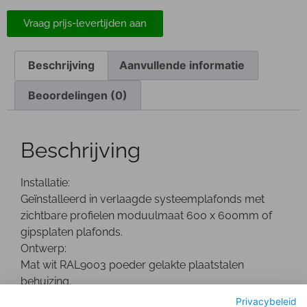
Vraag prijs-levertijden aan
Beschrijving
Aanvullende informatie
Beoordelingen (0)
Beschrijving
Installatie:
Geïnstalleerd in verlaagde systeemplafonds met
zichtbare profielen moduulmaat 600 x 600mm of
gipsplaten plafonds.
Ontwerp:
Mat wit RAL9003 poeder gelakte plaatstalen
behuizing.
Optisch:
Privacybeleid