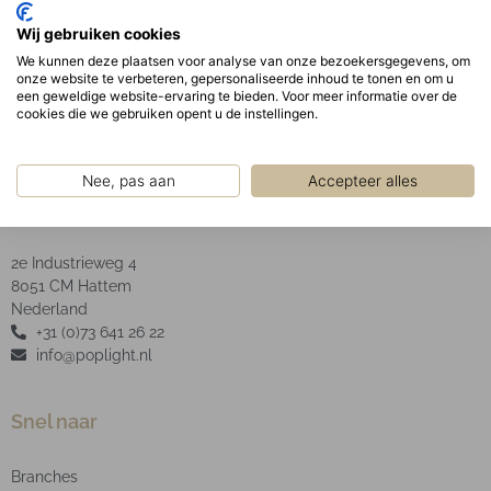
De opaal afscherming garandeert een uniforme
Wij gebruiken cookies
schaduwvrije verlichting uit het armatuur
We kunnen deze plaatsen voor analyse van onze bezoekersgegevens, om
LED type: SMD.
onze website te verbeteren, gepersonaliseerde inhoud te tonen en om u
een geweldige website-ervaring te bieden. Voor meer informatie over de
cookies die we gebruiken opent u de instellingen.
Nee, pas aan
Accepteer alles
POP Light B.V.
2e Industrieweg 4
8051 CM Hattem
Nederland
+31 (0)73 641 26 22
info@poplight.nl
Snel naar
Branches