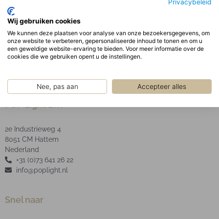
Privacybeleid
garandeert een uniforme schaduwvrije verlichting
uit het armatuur. De behuizing wordt gemonteerd
Wij gebruiken cookies
door middel van magnetische houders.
We kunnen deze plaatsen voor analyse van onze bezoekersgegevens, om
LED type: SMD.
onze website te verbeteren, gepersonaliseerde inhoud te tonen en om u
een geweldige website-ervaring te bieden. Voor meer informatie over de
cookies die we gebruiken opent u de instellingen.
Nee, pas aan
Accepteer alles
POP Light B.V.
2e Industrieweg 4
8051 CM Hattem
Nederland
+31 (0)73 641 26 22
info@poplight.nl
Snel naar