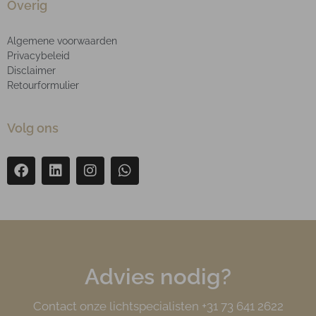
Overig
Algemene voorwaarden
Privacybeleid
Disclaimer
Retourformulier
Volg ons
Advies nodig?
Contact onze lichtspecialisten +31 73 641 2622