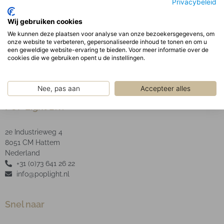
Privacybeleid
garandeert een uniforme schaduwvrije verlichting
uit het armatuur. De behuizing wordt gemonteerd
Wij gebruiken cookies
door middel van magnetische houders.
We kunnen deze plaatsen voor analyse van onze bezoekersgegevens, om
LED type: SMD.
onze website te verbeteren, gepersonaliseerde inhoud te tonen en om u
een geweldige website-ervaring te bieden. Voor meer informatie over de
cookies die we gebruiken opent u de instellingen.
Nee, pas aan
Accepteer alles
POP Light B.V.
2e Industrieweg 4
8051 CM Hattem
Nederland
+31 (0)73 641 26 22
info@poplight.nl
Snel naar