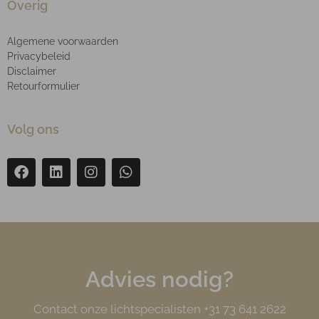
Overig
Algemene voorwaarden
Privacybeleid
Disclaimer
Retourformulier
Volg ons
Advies nodig?
Contact onze lichtspecialisten +31 73 641 2622