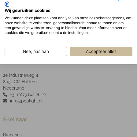
Optisch:
Wij gebruiken cookies
Heldere of opaal polycarbonaat afscherming.
We kunnen deze plaatsen voor analyse van onze bezoekersgegevens, om
LED Type: SMD
onze website te verbeteren, gepersonaliseerde inhoud te tonen en om u
een geweldige website-ervaring te bieden. Voor meer informatie over de
cookies die we gebruiken opent u de instellingen.
Nee, pas aan
Accepteer alles
POP Light B.V.
2e Industrieweg 4
8051 CM Hattem
Nederland
+31 (0)73 641 26 22
info@poplight.nl
Snel naar
Branches