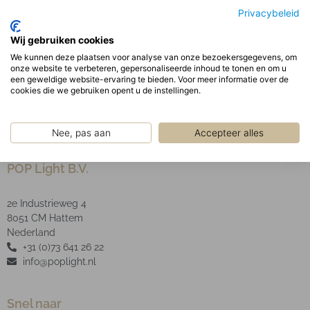
behuizing. Voor de bovenzijde geldt een IP65.
Privacybeleid
Optisch:
Wij gebruiken cookies
Opaal PMMA diffuser in een aluminium frame,
We kunnen deze plaatsen voor analyse van onze bezoekersgegevens, om
bevestigd aan de behuizing met schroeven en
onze website te verbeteren, gepersonaliseerde inhoud te tonen en om u
afgesloten is door middel van siliconen.
een geweldige website-ervaring te bieden. Voor meer informatie over de
cookies die we gebruiken opent u de instellingen.
Nee, pas aan
Accepteer alles
POP Light B.V.
2e Industrieweg 4
8051 CM Hattem
Nederland
+31 (0)73 641 26 22
info@poplight.nl
Snel naar