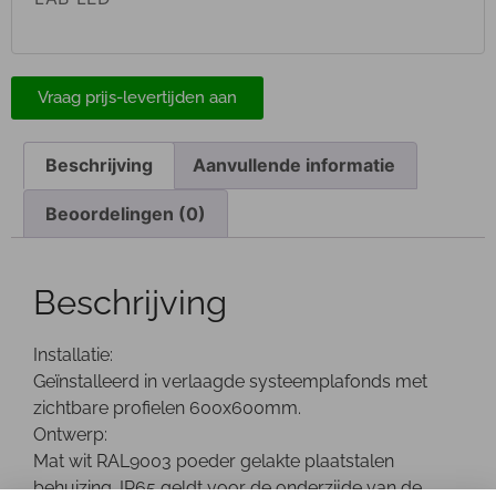
Vraag prijs-levertijden aan
Beschrijving
Aanvullende informatie
Beoordelingen (0)
Beschrijving
Installatie:
Geïnstalleerd in verlaagde systeemplafonds met
zichtbare profielen 600x600mm.
Ontwerp:
Mat wit RAL9003 poeder gelakte plaatstalen
behuizing. IP65 geldt voor de onderzijde van de