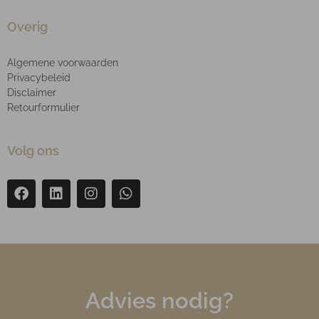
Overig
Algemene voorwaarden
Privacybeleid
Disclaimer
Retourformulier
Volg ons
Advies nodig?