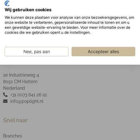
Opaal PMMA diffuser in een aluminium frame,
Wij gebruiken cookies
bevestigd aan de behuizing met schroeven en
We kunnen deze plaatsen voor analyse van onze bezoekersgegevens, om
afgesloten is door middel van siliconen.
onze website te verbeteren, gepersonaliseerde inhoud te tonen en om u
een geweldige website-ervaring te bieden. Voor meer informatie over de
cookies die we gebruiken opent u de instellingen.
Nee, pas aan
Accepteer alles
POP Light B.V.
2e Industrieweg 4
8051 CM Hattem
Nederland
+31 (0)73 641 26 22
info@poplight.nl
Snel naar
Branches