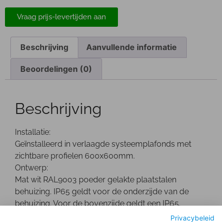
Vraag prijs-levertijden aan
Beschrijving
Aanvullende informatie
Beoordelingen (0)
Beschrijving
Installatie:
Geïnstalleerd in verlaagde systeemplafonds met
zichtbare profielen 600x600mm.
Ontwerp:
Mat wit RAL9003 poeder gelakte plaatstalen
behuizing. IP65 geldt voor de onderzijde van de
behuizing. Voor de bovenzijde geldt een IP65.
Optisch:
Privacybeleid