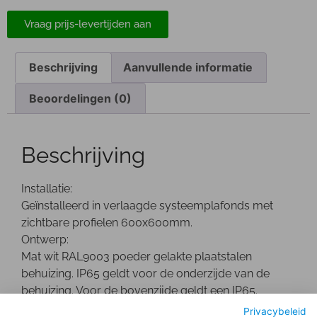
Vraag prijs-levertijden aan
Beschrijving
Aanvullende informatie
Beoordelingen (0)
Beschrijving
Installatie:
Geïnstalleerd in verlaagde systeemplafonds met
zichtbare profielen 600x600mm.
Ontwerp:
Mat wit RAL9003 poeder gelakte plaatstalen
behuizing. IP65 geldt voor de onderzijde van de
behuizing. Voor de bovenzijde geldt een IP65.
Optisch:
Privacybeleid