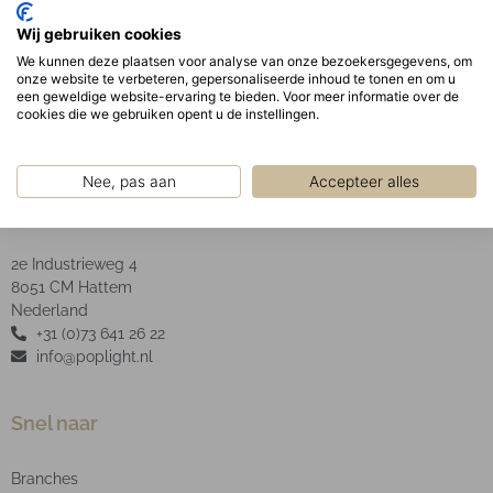
Opaal PMMA diffuser in een aluminium frame,
Wij gebruiken cookies
bevestigd aan de behuizing met schroeven en
We kunnen deze plaatsen voor analyse van onze bezoekersgegevens, om
afgesloten is door middel van siliconen.
onze website te verbeteren, gepersonaliseerde inhoud te tonen en om u
een geweldige website-ervaring te bieden. Voor meer informatie over de
cookies die we gebruiken opent u de instellingen.
Nee, pas aan
Accepteer alles
POP Light B.V.
2e Industrieweg 4
8051 CM Hattem
Nederland
+31 (0)73 641 26 22
info@poplight.nl
Snel naar
Branches