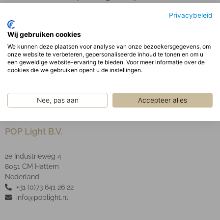
behuizing. De lineaire LED modules en driver zijn in
Privacybeleid
de behuizing gemonteerd.
Optisch:
Wij gebruiken cookies
Matte parabolisch geanodiseerde reflector met witte
We kunnen deze plaatsen voor analyse van onze bezoekersgegevens, om
onze website te verbeteren, gepersonaliseerde inhoud te tonen en om u
decoratieve profielen in een aluminium frame.
een geweldige website-ervaring te bieden. Voor meer informatie over de
LED Type SMD
cookies die we gebruiken opent u de instellingen.
Nee, pas aan
Accepteer alles
POP Light B.V.
2e Industrieweg 4
8051 CM Hattem
Nederland
+31 (0)73 641 26 22
info@poplight.nl