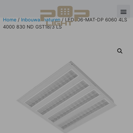
Home
/
Inbouwarmaturen
/ LED906-MAT-DP 6060 4LS
4000 830 ND GST18/3 LS