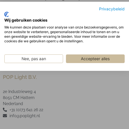
behuizing. De lineaire LED modules en driver zijn in
Privacybeleid
de behuizing gemonteerd.
Optisch:
Wij gebruiken cookies
Matte parabolisch geanodiseerde reflector met witte
We kunnen deze plaatsen voor analyse van onze bezoekersgegevens, om
onze website te verbeteren, gepersonaliseerde inhoud te tonen en om u
decoratieve profielen in een aluminium frame.
een geweldige website-ervaring te bieden. Voor meer informatie over de
LED Type SMD
cookies die we gebruiken opent u de instellingen.
Nee, pas aan
Accepteer alles
POP Light B.V.
2e Industrieweg 4
8051 CM Hattem
Nederland
+31 (0)73 641 26 22
info@poplight.nl