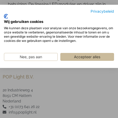
behuizing. De lineaire LED modules en driver zijn in
de behuizing gemonteerd en geschikt voor
Privacybeleid
plenumafzuiging.
Wij gebruiken cookies
Optisch:
We kunnen deze plaatsen voor analyse van onze bezoekersgegevens, om
Matte parabolisch geanodiseerde reflector met witte
onze website te verbeteren, gepersonaliseerde inhoud te tonen en om u
decoratieve profielen in een aluminium frame.
een geweldige website-ervaring te bieden. Voor meer informatie over de
cookies die we gebruiken opent u de instellingen.
LED Type SMD
Nee, pas aan
Accepteer alles
POP Light B.V.
2e Industrieweg 4
8051 CM Hattem
Nederland
+31 (0)73 641 26 22
info@poplight.nl