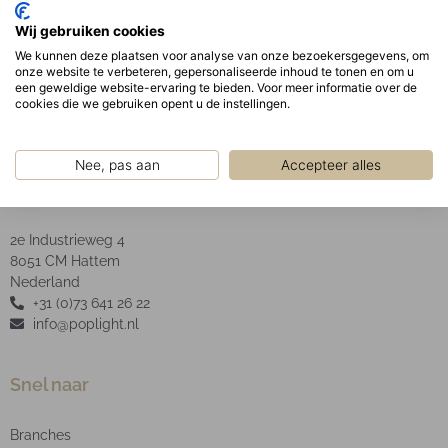
bevestigd in de behuizing door middel van
Wij gebruiken cookies
verborgen veren.
We kunnen deze plaatsen voor analyse van onze bezoekersgegevens, om
LED Type: SMD
onze website te verbeteren, gepersonaliseerde inhoud te tonen en om u
een geweldige website-ervaring te bieden. Voor meer informatie over de
cookies die we gebruiken opent u de instellingen.
Nee, pas aan
Accepteer alles
POP Light B.V.
2e Industrieweg 4
8051 CM Hattem
Nederland
+31 (0)73 641 26 22
info@poplight.nl
Snel naar
Branches